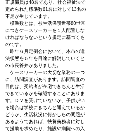
正規職員は48名であり、社会福祉法で
定められた標準数61名に対して13名の
不足が生じています。
　標準数とは、被生活保護世帯80世帯
につきケースワーカーを１人配置しな
ければならないという規定に基づくも
のです。
　昨年６月定例会において、本市の違
法状態を５年を目途に解消していくと
の市長答弁がありました。
　ケースワーカーの大切な業務の一つ
に、訪問調査があります。訪問調査の
目的は、受給者が在宅できちんと生活
できているかを確認することにありま
す。ＤＶを受けていないか、子供がい
る場合は学校にきちんと通えているか
どうか、生活状況に何かしらの問題が
あるようであれば、扶養義務者に対し
て援助を求めたり、施設や病院への入