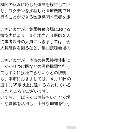
療機関の状況に応じた体制を検討してい
こり、ワクチンを接種した医療機関で対
を行うことができる医療機関へ患者を搬
でございますが、集団接種会場における
の御協力により、１会場当たり医師２人
療従事者以外の人員につきましては、会
な人員確保を図るなど、集団接種会場の
でございますが、本市の住民接種体制に
う、かかりつけ医などの医療機関で行う
してもすぐに接種できないなどの説明
ら、本市におきましては、４月19日の
度中に65歳以上に達する方としている
としたところでございます。
だいても、しばらくはお待ちいただく場
様々な媒体を活用し、十分な周知を行う