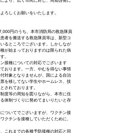
等により、広く市民に対し、周知啓発に
、よろしくお願いをいたします。
7,000円のうち、本市消防局の救急隊員
症患者を搬送する救急隊員等は、新型コ
ているところでございます。しかしなが
接種が始まっておりますのは限られた病
ます。
チン接種についての対応でございます
れております。一方、やむを得ない事情
送付対象となりませんが、国による自治
民票を移してない学生やホームレス、技
るとされております。
、制度等の周知を図りながら、本市に住
きる体制づくりに努めてまいりたいと存
制についてでございますが、ワクチン接
にワクチンを接種していただくために、
し、これまでの各種予防接種の対応と同