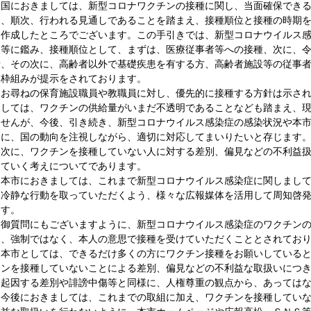
　国におきましては、新型コロナワクチンの接種に関し、当面確保でき
も、順次、行われる見通しであることを踏まえ、接種順位と接種の時期
を作成したところでございます。この手引きでは、新型コロナウイルス
さ等に鑑み、接種順位として、まずは、医療従事者等への接種、次に、令
者、その次に、高齢者以外で基礎疾患を有する方、高齢者施設等の従事
く枠組みが提示をされております。
　お尋ねの保育施設職員や教職員に対し、優先的に接種する方針は示さ
ましては、ワクチンの供給量がいまだ不透明であることなども踏まえ、
ませんが、今後、引き続き、新型コロナウイルス感染症の感染状況や本
もに、国の動向を注視しながら、適切に対応してまいりたいと存じます
　次に、ワクチンを接種していない人に対する差別、偏見などの不利益
していく考えについてであります。
　本市におきましては、これまで新型コロナウイルス感染症に関しまし
た冷静な行動を取っていただくよう、様々な広報媒体を活用して周知啓
ます。
　御質問にもございますように、新型コロナウイルス感染症のワクチン
も、強制ではなく、本人の意思で接種を受けていただくこととされてお
　本市としては、できるだけ多くの方にワクチン接種をお願いしている
チンを接種していないことによる差別、偏見などの不利益な取扱いにつ
に起因する差別や誹謗中傷等と同様に、人権尊重の観点から、あっては
　今後におきましては、これまでの取組に加え、ワクチンを接種してい