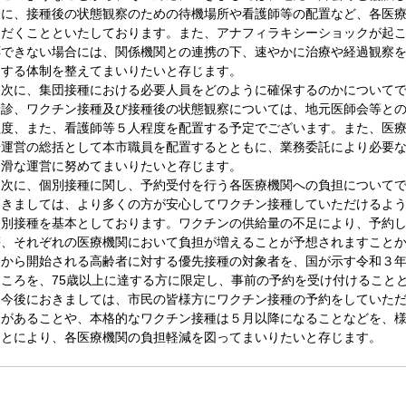
様に、接種後の状態観察のための待機場所や看護師等の配置など、各医
ただくことといたしております。また、アナフィラキシーショックが起
応できない場合には、関係機関との連携の下、速やかに治療や経過観察
送する体制を整えてまいりたいと存じます。
　次に、集団接種における必要人員をどのように確保するのかについて
予診、ワクチン接種及び接種後の状態観察については、地元医師会等と
程度、また、看護師等５人程度を配置する予定でございます。また、医
場運営の総括として本市職員を配置するとともに、業務委託により必要
円滑な運営に努めてまいりたいと存じます。
　次に、個別接種に関し、予約受付を行う各医療機関への負担について
つきましては、より多くの方が安心してワクチン接種していただけるよ
個別接種を基本としております。ワクチンの供給量の不足により、予約
等、それぞれの医療機関において負担が増えることが予想されますことか
週から開始される高齢者に対する優先接種の対象者を、国が示す令和３年
ところを、75歳以上に達する方に限定し、事前の予約を受け付けること
　今後におきましては、市民の皆様方にワクチン接種の予約をしていた
合があることや、本格的なワクチン接種は５月以降になることなどを、
ことにより、各医療機関の負担軽減を図ってまいりたいと存じます。