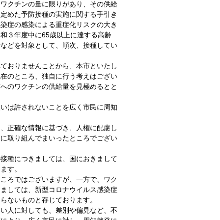
るワクチンの量に限りがあり、その供給
を定めた予防接種の実施に関する手引き
感染症の感染による重症化リスクの大き
和３年度中に65歳以上に達する高齢
者などを対象として、順次、接種してい
れておりませんことから、本市といたし
現在のところ、独自に行う考えはござい
市へのワクチンの供給量を見極めるとと
。
扱いは許されないことを広く市民に周知
て、正確な情報に基づき、人権に配慮し
発に取り組んでまいったところでござい
の接種につきましては、国におきまして
ります。
ところではございますが、一方で、ワク
きましては、新型コロナウイルス感染症
ならないものと存じております。
ない人に対しても、差別や偏見など、不