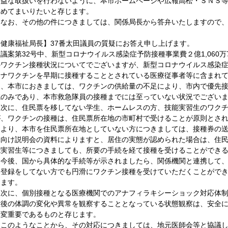
利益な取扱いを行わないように、本市ホームページや広報高松・ＳＮＳ
努めてまいりたいと存じます。
　なお、その他の件につきましては、関係局長から答弁いたしますので
【健康福祉局長】37番太田議員の質疑にお答え申し上げます。
議案第32号中、新型コロナウイルス感染症予防接種事業費２億1,060万
のワクチン接種状況についてでございますが、新型コロナウイルス感染
ロナワクチンを早期に接種することとされている医療従事者等に含まれ
ら、本市におきましては、ワクチンの供給量の不足により、市内で優先
院のみであり、本市救急隊員の接種までには至っていない状況でござい
　次に、住民票を移してない学生、ホームレスの方、技能実習生のワク
が、ワクチンの接種は、住民票所在地の市町村で受けることが原則とさ
により、本市を住民票所在地としていない方につきましては、接種券の
体向け説明会の資料によりますと、居住の実態が認められた場合は、住
能実習生等につきましても、所要の手続を経て接種を受けることができ
　今後、国から具体的な手続等が示されましたら、関係機関と連携して
民登録をしてない方でも円滑にワクチン接種を受けていただくことがで
じます。
　次に、個別接種となる医療機関でのアナフィラキシーショック対応体
種後の体調の変化や異常を観察することとなっている状態観察は、安全
大変重要であるものと存じます。
　このようなことから、その対応につきましては、地元医師会等と協議