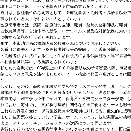
本補正予算は、本市におけるワクチン接種に係る予算ですが、ワクチン
の説明は二転三転し、不安を募らせる市民の方も多くいます。
　政府は、接種順位の考え方として、医療従事者・高齢者・高齢者以外
従事されている人・それ以外の人としています。
　医療従事者とは、病院・診療所の医師、職員、薬局の薬剤師及び職員
する救急隊員等、自治体等の新型コロナウイルス感染症対策業務におい
繁に接する業務を行う者とされています。
　まず、本市消防局の救急隊員の接種状況についてお示しください。
　３番目に優先とされている高齢者施設等の範囲は、介護保険施設・居
設・高齢者住まい法による住宅・生活保護法による保護施設・障害者総
他の社会福祉法等による施設とされています。
　私たちの会派では、65歳以上のＰＣＲ検査助成の予算審査の際、高齢
対象にすべきと意見を述べましたが、ＰＣＲ検査の範囲を広げることは
した。
　しかし、その後、高齢者施設や小学校でクラスターが発生しました。
齢者施設の全職員を対象にＰＣＲ検査を行いましたが、遅きに失した感
　本市では、昨年から今年にかけて、保育所や学校でクラスターが発生
されており、海外では、変異株は年齢に関係なく重症化するケースも報
　これらの課題を受け、保育施設職員や教職員に対しても、優先的に接
　また、住民票を移していない学生、ホームレスの方、技能実習生の接
　次に、アナフィラキシーショックへの対応について伺います。
　先行して行われている医療従事者へのワクチン接種においても、既に