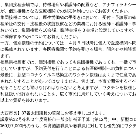
は、集団接種会場では、待機場所や看護師の配置など、アナフィラキシ
すが、個別接種となる医療機関での対応体制についてお答えください。
　集団接種については、厚生労働省の手引きにおいて、受付・予診票の
接種済証の交付・接種後の状態観察などの業務における医師・看護師・
においては、集団接種を10会場、臨時会場を３会場と設定していますが
うに確保するのかについてお答えください。
　一方、個別接種の予約については、４月５日以降に個人で医療機関へ
ジに掲載されています。各医療機関で予約を受ける場合、問合せや相談
れます。
　福島県福島市では、個別接種であっても集団接種であっても、一括で
ととしていますが、予約受付を行うことによる各医療機関への負担につ
　最後に、新型コロナウイルス感染症のワクチン接種はあくまで任意で
除されたりすることがあってはなりません。例えば、本市で開催するイ
させることなども避けなければならないと考えますが、ワクチンを接種
不利益扱いは許されないことを、広く市民に周知していく考えについて
　以上で質疑を終わります。
【大西市長】37番太田議員の質疑にお答え申し上げます。
　議案第32号令和２年度高松市一般会計補正予算（第12号）中、新型コ
,060万7,000円のうち、保育施設職員や教職員に対しても優先的にワ
す。