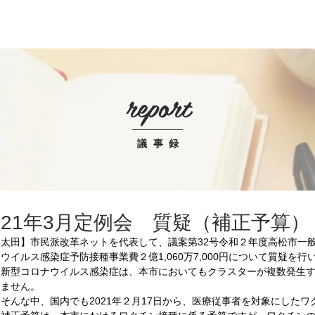
report
report
議事録
021年3月定例会 質疑（補正予算）
【太田】市民派改革ネットを代表して、議案第32号令和２年度高松市一般
ウイルス感染症予防接種事業費２億1,060万7,000円について質疑を行
　新型コロナウイルス感染症は、本市においてもクラスターが複数発生
りません。
　そんな中、国内でも2021年２月17日から、医療従事者を対象にした