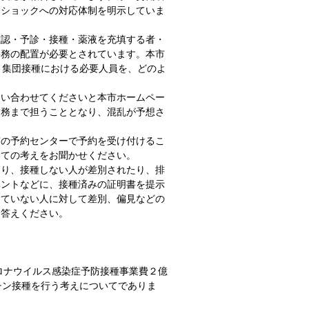
ーショックへの対応体制を明示していま
確認・予診・接種・薬液を充填する者・
事務の配置が必要とされています。本市
、集団接種における必要人員を、どのよ
問い合わせてくださいと本市ホームペー
業務まで担うこととなり、混乱が予想さ
市の予約センターで予約を受け付けるこ
いての考えをお聞かせください。
あり、接種しない人が差別されたり、排
ベントなどに、接種済みの証明書を提示
していない人に対して差別、偏見などの
お答えください。
ロナウイルス感染症予防接種事業費２億
クチン接種を行う考えについてでありま