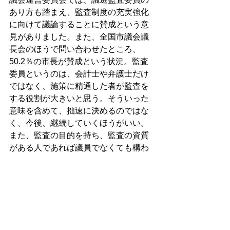
あり方も踏まえ、監査制度の充実強化
に向けて議論することに賛成という意
見がありました。また、全国市議会議
長会のほうで問い合わせたところ、
50.2％の市長が賛成という状況。監査
委員というのは、会計士や弁護士だけ
ではなく、施策に精通した者が監査を
する役割が大きいと思う。そういった
意味を含めて、拙速に決めるのではな
く、今後、継続していくほうがいい。
また、監査の目的を持ち、監査の資質
がある人であれば議員でなくても構わ
ない。これについては一番監査に反映
できるように、今後、協議したらいい
との意見が出され、全会一致で議論す
ることに賛成かと思われたのですが、
議論するかどうかを審査するというこ
とで継続という結果になりました。ま