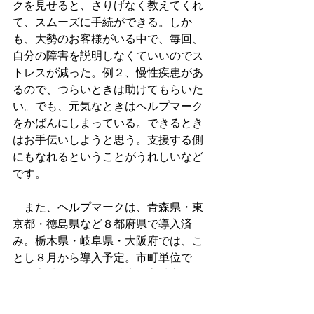
クを見せると、さりげなく教えてくれ
て、スムーズに手続ができる。しか
も、大勢のお客様がいる中で、毎回、
自分の障害を説明しなくていいのでス
トレスが減った。例２、慢性疾患があ
るので、つらいときは助けてもらいた
い。でも、元気なときはヘルプマーク
をかばんにしまっている。できるとき
はお手伝いしようと思う。支援する側
にもなれるということがうれしいなど
です。
　また、ヘルプマークは、青森県・東
京都・徳島県など８都府県で導入済
み。栃木県・岐阜県・大阪府では、こ
とし８月から導入予定。市町単位で
は、宮城県亘理町、兵庫県高砂市、岡
山県総社市・浅口市・井原市・里庄町
で導入済み。北海道札幌市では、こと