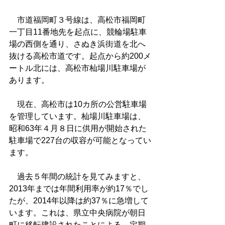
　市道福岡町３号線は、高松市福岡町
一丁目11番地先を起点に、競輪場駐車
場の西側を通り、さぬき浜街道を北へ
抜ける高松市道です。起点から約200メ
ートル北には、高松市杣場川駐車場が
あります。
　現在、高松市は10カ所の公営駐車場
を管理しています。杣場川駐車場は、
昭和63年４月８日に供用が開始された
駐車場で227台の収容が可能となってい
ます。
　過去５年間の統計を見てみますと、
2013年までは年間利用率が約17％でし
たが、2014年以降は約37％に急増して
います。これは、県立中央病院が朝日
町に移転建設されたことによる、定期