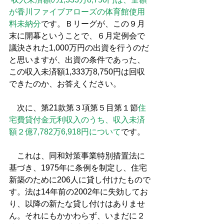
が香川ファイブアローズの体育館使用
料未納分
です。Ｂリーグが、この９月
末に開幕ということで、６月定例会で
議決された1,000万円の出資を行うのだ
と思いますが、出資の条件であった、
この収入未済額1,333万8,750円は回収
できたのか、お答えください。
　次に、第21款第３項第５目第１節
住
宅費貸付金元利収入のうち、収入未済
額２億7,782万6,918円について
です。
　これは、同和対策事業特別措置法に
基づき、1975年に条例を制定し、住宅
新築のために206人に貸し付けたもので
す。法は14年前の2002年に失効してお
り、以降の新たな貸し付けはありませ
ん。それにもかかわらず、いまだに２