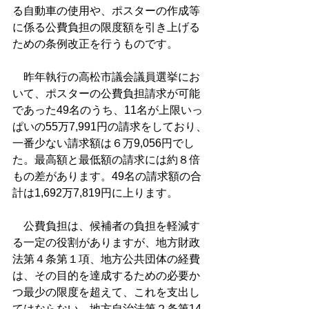
る自動車の使用や、ポスターの作成等
に係る公費負担の限度額を引き上げる
ための条例改正を行うものです。
　昨年執行の高松市議会議員選挙にお
いて、ポスターの公費負担請求が可能
であった49名のうち、11名が上限いっ
ぱいの55万7,991円の請求をしており、
一番少ない請求額は６万9,056円でし
た。最高額と最低額の請求には約８倍
もの差があります。49名の請求額の合
計は1,692万7,819円に上ります。
　公費負担は、候補者の負担を軽減す
る一定の役割がありますが、地方財政
法第４条第１項、地方公共団体の経費
は、その目的を達成するための必要か
つ最少の限度を超えて、これを支出し
てはならない。地方自治法第２条第14