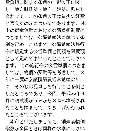
費負担に関する条例の一部改正に関
し、地方財政法・地方自治法に照らし
合わせて、この条例改正は最少の経費
と言えるのかについてであります。 本
市の選挙運動における公費負担制度に
つきましては、公職選挙法に準じて条
例を定め、これまで、公職選挙法施行
令に規定する公営単価と同額を限度額
として定めてまいったところでござい
ます。 この施行令の公営単価につきま
しては、物価の変動等を考慮して、３
年に一度の参議院議員通常選挙の年
に、その額の見直しを行うことを例と
したところであり、今回、平成26年４
月に消費税が５％から８％へ増税され
たことを踏まえて、引き上げが行われ
たところでございます。
　本市といたしましても、消費者物価
指数が全国とほぼ同様の水準にござい