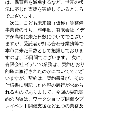
は、保育料を減免するなど、世帯の状
況に応じた支援を実施しているところ
でございます。
　次に、こども未来館（仮称）等整備
事業費のうち、昨年度、有限会社 イデ
アが高松に来た日数についてでござい
ますが、受託者が打ち合わせ業務等で
本市に来た日数として把握しておりま
すのは、15日間でございます。 次に、
有限会社 イデアの業務は、契約どおり
的確に履行されたのかについてでござ
いますが、契約は、契約書及び、その
仕様書に明記した内容の履行が求めら
れるものでありまして、今回の委託契
約の内容は、ワークショップ開催やプ
レイベント開催支援など五つの業務及
び成果品として、ワークショップ及び
プレイベント開催結果に関する報告書
の提出を求めることとしていたもので