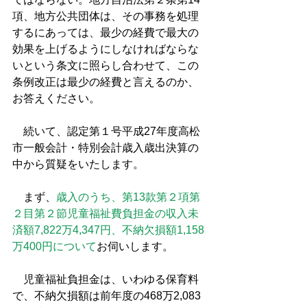
項、地方公共団体は、その事務を処理
するにあっては、最少の経費で最大の
効果を上げるようにしなければならな
いという条文に照らし合わせて、この
条例改正は最少の経費と言えるのか、
お答えください。
　続いて、認定第１号平成27年度高松
市一般会計・特別会計歳入歳出決算の
中から質疑をいたします。
　まず、
歳入のうち、第13款第２項第
２目第２節児童福祉費負担金の収入未
済額7,822万4,347円、不納欠損額1,158
万400円について
お伺いします。
　児童福祉負担金は、いわゆる保育料
で、不納欠損額は前年度の468万2,083