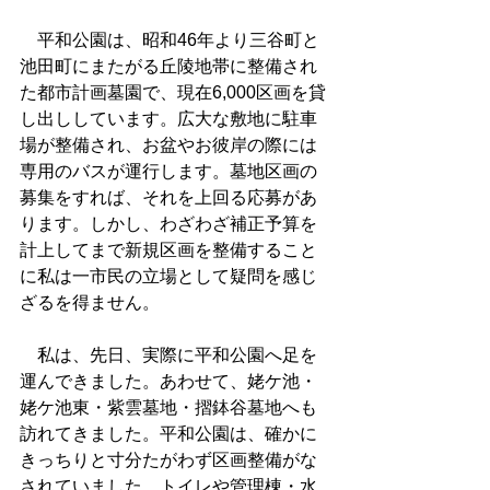
　平和公園は、昭和46年より三谷町と
池田町にまたがる丘陵地帯に整備され
た都市計画墓園で、現在6,000区画を貸
し出ししています。広大な敷地に駐車
場が整備され、お盆やお彼岸の際には
専用のバスが運行します。墓地区画の
募集をすれば、それを上回る応募があ
ります。しかし、わざわざ補正予算を
計上してまで新規区画を整備すること
に私は一市民の立場として疑問を感じ
ざるを得ません。
　私は、先日、実際に平和公園へ足を
運んできました。あわせて、姥ケ池・
姥ケ池東・紫雲墓地・摺鉢谷墓地へも
訪れてきました。平和公園は、確かに
きっちりと寸分たがわず区画整備がな
されていました。トイレや管理棟・水