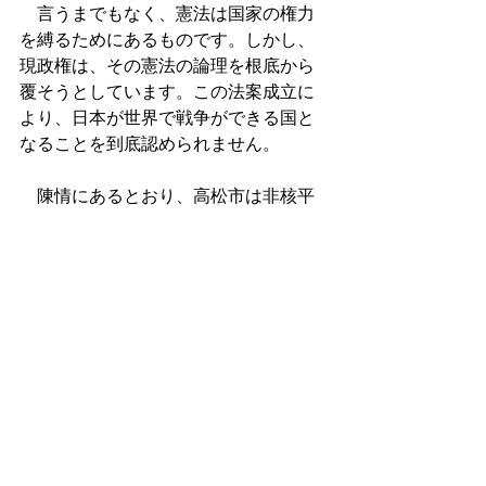
　言うまでもなく、憲法は国家の権力
を縛るためにあるものです。しかし、
現政権は、その憲法の論理を根底から
覆そうとしています。この法案成立に
より、日本が世界で戦争ができる国と
なることを到底認められません。
　陳情にあるとおり、高松市は非核平
和都市を宣言しています。平和は、私
たち高松市民の願いです。戦後70年、
戦争による被害者を出さずに今日まで
来たのは、憲法のたまものであり、誇
るべきことです。戦争・紛争の絶えな
い国際社会において武力によらない解
決を提案することこそ、平和憲法を持
つ私たちの使命であると自覚するべき
です。武力で平和を生み出すことはで
きません。よって、陳情第７号から第
10号安全保障法制に反対する意見書提