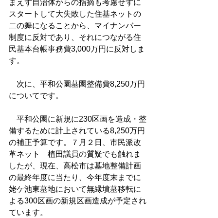
まえず自治体からの指摘も考慮せずに
スタートして大失敗した住基ネットの
二の舞になることから、マイナンバー
制度に反対であり、それにつながる住
民基本台帳事務費3,000万円に反対しま
す。
　次に、平和公園墓園整備費8,250万円
についてです。
　平和公園に新規に230区画を造成・整
備するために計上されている8,250万円
の補正予算です。７月２日、市民派改
革ネット　植田議員の質疑でも触れま
したが、現在、高松市は墓地整備計画
の最終年度に当たり、今年度末までに
姥ケ池東墓地において無縁墳墓移転に
よる300区画の新規区画造成が予定され
ています。