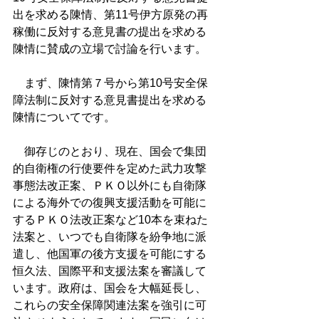
出を求める陳情、第11号伊方原発の再
稼働に反対する意見書の提出を求める
陳情に賛成の立場で討論を行います。
　まず、陳情第７号から第10号安全保
障法制に反対する意見書提出を求める
陳情についてです。
　御存じのとおり、現在、国会で集団
的自衛権の行使要件を定めた武力攻撃
事態法改正案、ＰＫＯ以外にも自衛隊
による海外での復興支援活動を可能に
するＰＫＯ法改正案など10本を束ねた
法案と、いつでも自衛隊を紛争地に派
遣し、他国軍の後方支援を可能にする
恒久法、国際平和支援法案を審議して
います。政府は、国会を大幅延長し、
これらの安全保障関連法案を強引に可