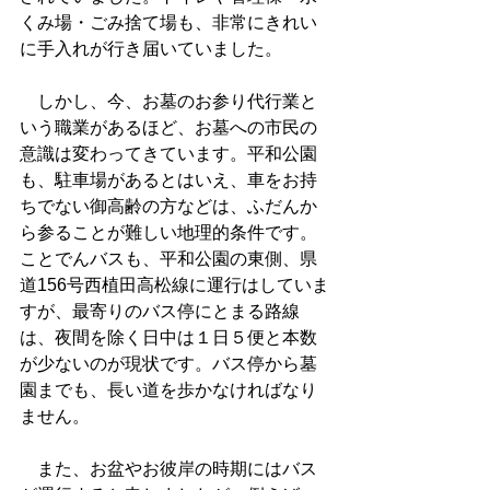
くみ場・ごみ捨て場も、非常にきれい
に手入れが行き届いていました。
　しかし、今、お墓のお参り代行業と
いう職業があるほど、お墓への市民の
意識は変わってきています。平和公園
も、駐車場があるとはいえ、車をお持
ちでない御高齢の方などは、ふだんか
ら参ることが難しい地理的条件です。
ことでんバスも、平和公園の東側、県
道156号西植田高松線に運行はしていま
すが、最寄りのバス停にとまる路線
は、夜間を除く日中は１日５便と本数
が少ないのが現状です。バス停から墓
園までも、長い道を歩かなければなり
ません。
　また、お盆やお彼岸の時期にはバス