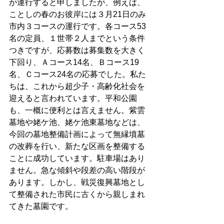
が運行すると申しましたが、例えば、
ことしの春のお彼岸には３月21日のみ
市内３コースの運行です。各コース53
名の定員、１世帯２人までという条件
つきですが、応募数は募集数を大きく
下回り、Ａコース14名、Ｂコース19
名、Ｃコース24名の応募でした。私た
ちは、これから超少子・高齢化社会を
迎えると言われています。平和公園
も、一概に便利とは言えません。紫雲
墓地や姥ケ池、姥ケ池東墓地などは、
今回の墓地整備計画によって無縁墳墓
の改葬を行い、新たな区画を整備する
ことに成功しています。駐車場はあり
ません。急な傾斜や段差の高い階段が
あります。しかし、戦災復興墓地とし
て整備された市民に古くから親しまれ
てきた墓園です。