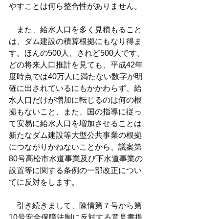
やすことは何ら整合性がありません。
　また、給水人口を多く見積もること
は、ダム建設の積算根拠にもなり得ま
す。ほんの500人、されど500人です。
どの将来人口推計を見ても、平成42年
度時点では40万人に満たない数字が明
確に出されているにもかかわらず、給
水人口だけが増加に転じるのは何の根
拠もないこと、また、国の指導に従っ
て安易に給水人口を増加させることは
新たなダム建設等大型公共事業の根拠
につながりかねないことから、議案第
80号高松市水道事業及び下水道事業の
設置等に関する条例の一部改正につい
てに反対をします。
　引き続きまして、陳情第７号から第
10号安全保障法制に反対する意見書提