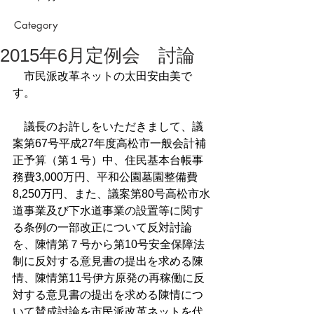
Category
2015年6月定例会 討論
　市民派改革ネットの太田安由美で
す。
　議長のお許しをいただきまして、議
案第67号平成27年度高松市一般会計補
正予算（第１号）中、住民基本台帳事
務費3,000万円、平和公園墓園整備費
8,250万円、また、議案第80号高松市水
道事業及び下水道事業の設置等に関す
る条例の一部改正について反対討論
を、陳情第７号から第10号安全保障法
制に反対する意見書の提出を求める陳
情、陳情第11号伊方原発の再稼働に反
対する意見書の提出を求める陳情につ
いて賛成討論を市民派改革ネットを代